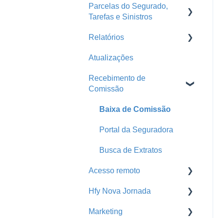
Conta Segfy
Parcelas do Segurado,
Portal da Seguradora
Tarefas e Sinistros
Repasse
Página Pública
Segurados
Relatórios
Faturas
E-mail Marketing
Parametrização
Automações
Atualizações
Tarefas
Produção
Produtores
Recebimento de
Comunicador da Corretora
Pendência de Emissão
Home
Comissão
Parcelas do Segurado
Pagamento de Comissão
Print
Baixa de Comissão
Sinistros
Análise Financeira
Portal da Seguradora
Parcelas Atrasadas
Orçamentos
Busca de Extratos
Comissões da Corretora
Acesso remoto
Renovações
Hfy Nova Jornada
Acesso remoto
Mix de Carteira
Marketing
Cross Sell Rede de