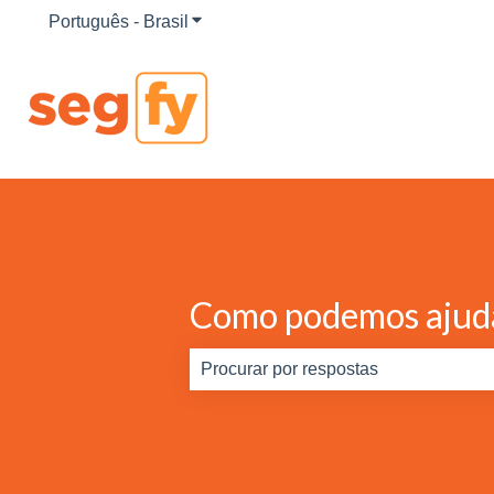
Português - Brasil
Mostrar submenu para traduções
Como podemos ajud
Não há sugestões porque o campo d