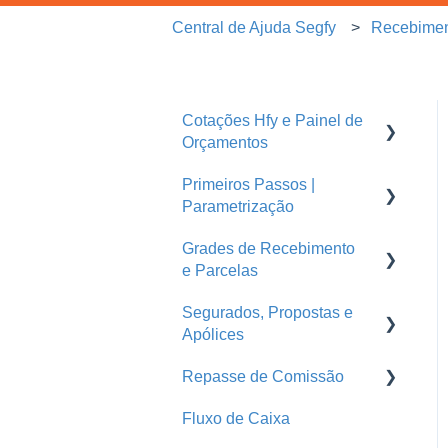
Central de Ajuda Segfy
Recebimen
Cotações Hfy e Painel de
Orçamentos
Primeiros Passos |
Orçamentos
Parametrização
Cotações Hfy
Grades de Recebimento
Usuários
Logins Seguradoras
e Parcelas
Corretoras
Segurados, Propostas e
Parcelas
Ramos
Apólices
Grades de Recebimento
Seguradoras
Repasse de Comissão
Endossos
Treinamentos
Fluxo de Caixa
Propostas e Apólices
Grade de Pagamento -
Repasse