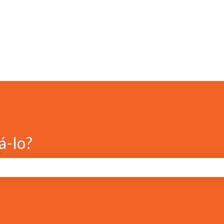
á-lo?
e pesquisa está em branco.