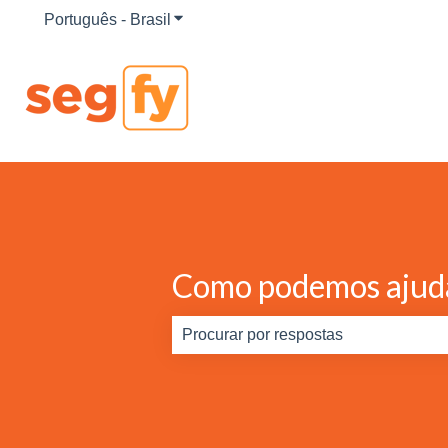
Português - Brasil
Mostrar submenu para traduções
Como podemos ajud
Não há sugestões porque o campo d