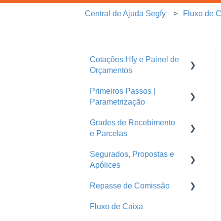
Central de Ajuda Segfy
Fluxo de 
Cotações Hfy e Painel de
Orçamentos
Primeiros Passos |
Orçamentos
Parametrização
Cotações Hfy
Grades de Recebimento
Usuários
Logins Seguradoras
e Parcelas
Corretoras
Segurados, Propostas e
Parcelas
Ramos
Apólices
Grades de Recebimento
Seguradoras
Repasse de Comissão
Endossos
Treinamentos
Fluxo de Caixa
Propostas e Apólices
Grade de Pagamento -
Repasse