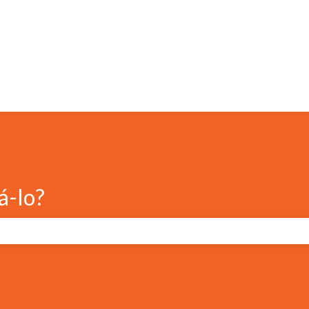
á-lo?
e pesquisa está em branco.