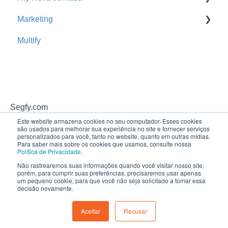
Marketing
Orçamentos
Busca de Extratos
Cross Sell Rede de Parceiros
Multify
Comissões da Corretora
Hfy Nova Jornada
Promoção
Renovações
Mix de Carteira
Segfy.com
Este website armazena cookies no seu computador. Esses cookies
são usados ​​para melhorar sua experiência no site e fornecer serviços
personalizados para você, tanto no website, quanto em outras mídias.
Para saber mais sobre os cookies que usamos, consulte nossa
Política de Privacidade
.
Não rastrearemos suas informações quando você visitar nosso site,
porém, para cumprir suas preferências, precisaremos usar apenas
um pequeno cookie, para que você não seja solicitado a tomar essa
decisão novamente.
Aceitar
Recusar