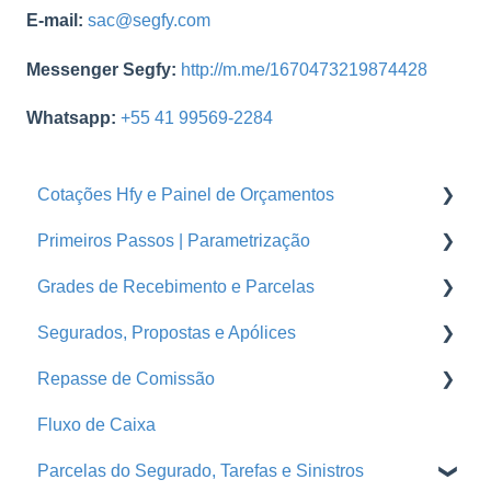
E-mail:
sac@segfy.com
Messenger Segfy:
http://m.me/1670473219874428
Whatsapp:
+55 41 99569-2284
Cotações Hfy e Painel de Orçamentos
Primeiros Passos | Parametrização
Orçamentos
Grades de Recebimento e Parcelas
Cotações Hfy
Usuários
Segurados, Propostas e Apólices
Logins Seguradoras
Corretoras
Parcelas
Repasse de Comissão
Ramos
Grades de Recebimento
Endossos
Fluxo de Caixa
Seguradoras
Propostas e Apólices
Grade de Pagamento - Repasse
Parcelas do Segurado, Tarefas e Sinistros
Treinamentos
Portal da Seguradora
Repasse