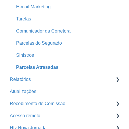
Conta Segfy
Segurados
Faturas
E-mail Marketing
Página Pública
Automações
Tarefas
Parametrização
Comunicador da Corretora
Produtores
Parcelas do Segurado
Home
Sinistros
Print
Parcelas Atrasadas
Relatórios
Atualizações
Produção
Recebimento de Comissão
Pendência de Emissão
Acesso remoto
Pagamento de Comissão
Baixa de Comissão
Hfy Nova Jornada
Análise Financeira
Portal da Seguradora
Acesso remoto