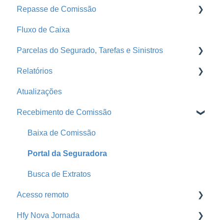
Repasse de Comissão
Ramos
Grades de Recebimento
Endossos
Fluxo de Caixa
Seguradoras
Propostas e Apólices
Grade de Pagamento - Repasse
Parcelas do Segurado, Tarefas e Sinistros
Treinamentos
Portal da Seguradora
Repasse
Relatórios
Conta Segfy
Segurados
Faturas
E-mail Marketing
Atualizações
Página Pública
Automações
Tarefas
Produção
Recebimento de Comissão
Parametrização
Comunicador da Corretora
Pendência de Emissão
Produtores
Parcelas do Segurado
Pagamento de Comissão
Baixa de Comissão
Home
Sinistros
Análise Financeira
Portal da Seguradora
Print
Parcelas Atrasadas
Orçamentos
Busca de Extratos
Acesso remoto
Comissões da Corretora
Hfy Nova Jornada
Renovações
Acesso remoto