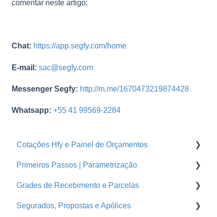
comentar neste artigo:
Chat:
https://app.segfy.com/home
E-mail:
sac@segfy.com
Messenger Segfy:
http://m.me/1670473219874428
Whatsapp:
+55 41 99569-2284
Cotações Hfy e Painel de Orçamentos
Primeiros Passos | Parametrização
Orçamentos
Grades de Recebimento e Parcelas
Cotações Hfy
Usuários
Segurados, Propostas e Apólices
Logins Seguradoras
Corretoras
Parcelas