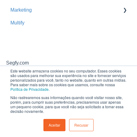
Marketing
Mix de Carteira
Cross Sell Rede de Parceiros
Multify
Hfy Nova Jornada
Promoção
Segfy.com
Este website armazena cookies no seu computador. Esses cookies
são usados ​​para melhorar sua experiência no site e fornecer serviços
personalizados para você, tanto no website, quanto em outras mídias.
Para saber mais sobre os cookies que usamos, consulte nossa
Política de Privacidade
.
Não rastrearemos suas informações quando você visitar nosso site,
porém, para cumprir suas preferências, precisaremos usar apenas
um pequeno cookie, para que você não seja solicitado a tomar essa
decisão novamente.
Aceitar
Recusar