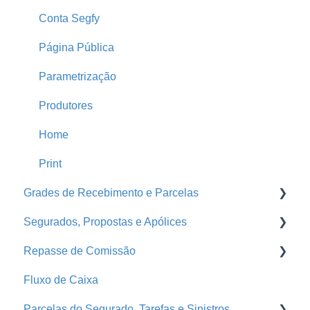
Conta Segfy
Página Pública
Parametrização
Produtores
Home
Print
Grades de Recebimento e Parcelas
Segurados, Propostas e Apólices
Parcelas
Repasse de Comissão
Grades de Recebimento
Endossos
Fluxo de Caixa
Propostas e Apólices
Grade de Pagamento - Repasse
Parcelas do Segurado, Tarefas e Sinistros
Portal da Seguradora
Repasse