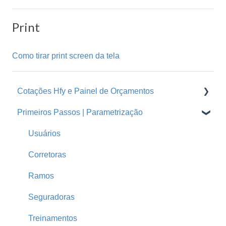
Print
Como tirar print screen da tela
Cotações Hfy e Painel de Orçamentos
Primeiros Passos | Parametrização
Orçamentos
Cotações Hfy
Usuários
Logins Seguradoras
Corretoras
Ramos
Seguradoras
Treinamentos