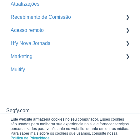
Atualizações
Tarefas
Produção
Recebimento de Comissão
Comunicador da Corretora
Pendência de Emissão
Acesso remoto
Parcelas do Segurado
Pagamento de Comissão
Baixa de Comissão
Hfy Nova Jornada
Sinistros
Análise Financeira
Portal da Seguradora
Acesso remoto
Marketing
Parcelas Atrasadas
Orçamentos
Busca de Extratos
Cross Sell Rede de Parceiros
Multify
Comissões da Corretora
Hfy Nova Jornada
Promoção
Renovações
Mix de Carteira
Segfy.com
Este website armazena cookies no seu computador. Esses cookies
são usados ​​para melhorar sua experiência no site e fornecer serviços
personalizados para você, tanto no website, quanto em outras mídias.
Para saber mais sobre os cookies que usamos, consulte nossa
Política de Privacidade
.