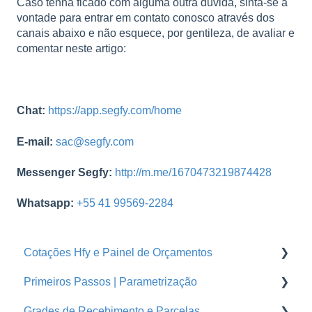
Caso tenha ficado com alguma outra dúvida, sinta-se à
vontade para entrar em contato conosco através dos
canais abaixo e não esquece, por gentileza, de avaliar e
comentar neste artigo:
Chat:
https://app.segfy.com/home
E-mail:
sac@segfy.com
Messenger Segfy:
http://m.me/1670473219874428
Whatsapp:
+55 41 99569-2284
Cotações Hfy e Painel de Orçamentos
Primeiros Passos | Parametrização
Orçamentos
Grades de Recebimento e Parcelas
Cotações Hfy
Usuários