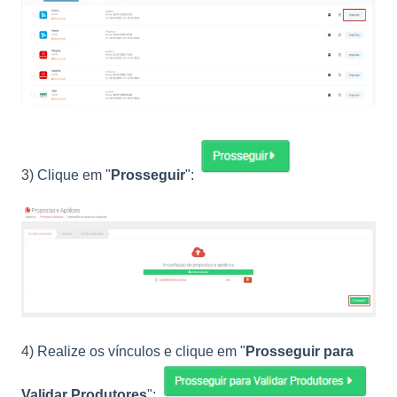
3) Clique em "
Prosseguir
":
4) Realize os vínculos e clique em "
Prosseguir para
Validar Produtores
":