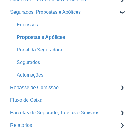
Segurados, Propostas e Apólices
Logins Seguradoras
Corretoras
Parcelas
Ramos
Grades de Recebimento
Endossos
Seguradoras
Propostas e Apólices
Treinamentos
Portal da Seguradora
Conta Segfy
Segurados
Página Pública
Automações
Repasse de Comissão
Parametrização
Fluxo de Caixa
Produtores
Grade de Pagamento - Repasse
Parcelas do Segurado, Tarefas e Sinistros
Home
Repasse
Relatórios
Print
Faturas
E-mail Marketing