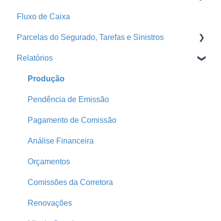
Fluxo de Caixa
Seguradoras
Propostas e Apólices
Grade de Pagamento - Repasse
Parcelas do Segurado, Tarefas e Sinistros
Treinamentos
Portal da Seguradora
Repasse
Relatórios
Conta Segfy
Segurados
Faturas
E-mail Marketing
Página Pública
Automações
Tarefas
Produção
Parametrização
Comunicador da Corretora
Pendência de Emissão
Produtores
Parcelas do Segurado
Pagamento de Comissão
Home
Sinistros
Análise Financeira
Print
Parcelas Atrasadas
Orçamentos
Comissões da Corretora
Renovações