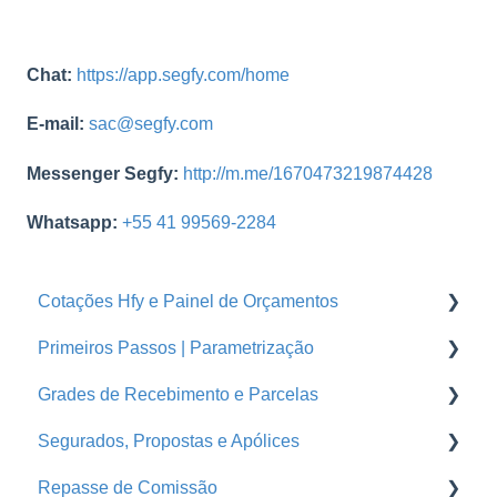
Chat:
https://app.segfy.com/home
E-mail:
sac@segfy.com
Messenger Segfy:
http://m.me/1670473219874428
Whatsapp:
+55 41 99569-2284
Cotações Hfy e Painel de Orçamentos
Primeiros Passos | Parametrização
Orçamentos
Grades de Recebimento e Parcelas
Cotações Hfy
Usuários
Segurados, Propostas e Apólices
Logins Seguradoras
Corretoras
Parcelas
Repasse de Comissão
Ramos
Grades de Recebimento
Endossos