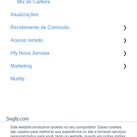
Mix de Carteira
Atualizações
Recebimento de Comissão
Acesso remoto
Baixa de Comissão
Hfy Nova Jornada
Portal da Seguradora
Acesso remoto
Marketing
Busca de Extratos
Cross Sell Rede de Parceiros
Multify
Hfy Nova Jornada
Promoção
Segfy.com
Este website armazena cookies no seu computador. Esses cookies
são usados ​​para melhorar sua experiência no site e fornecer serviços
personalizados para você, tanto no website, quanto em outras mídias.