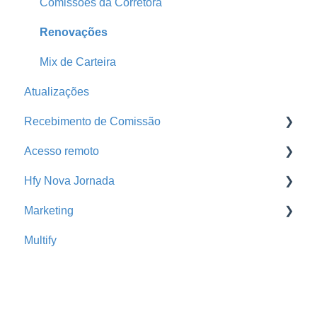
Comissões da Corretora
Renovações
Mix de Carteira
Atualizações
Recebimento de Comissão
Acesso remoto
Baixa de Comissão
Hfy Nova Jornada
Portal da Seguradora
Acesso remoto
Marketing
Busca de Extratos
Cross Sell Rede de Parceiros
Multify
Hfy Nova Jornada
Promoção