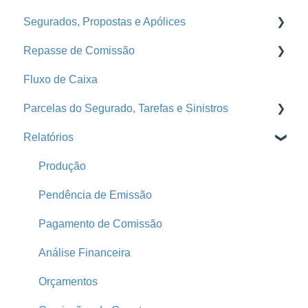
Segurados, Propostas e Apólices
Logins Seguradoras
Corretoras
Parcelas
Repasse de Comissão
Ramos
Grades de Recebimento
Endossos
Fluxo de Caixa
Seguradoras
Propostas e Apólices
Grade de Pagamento - Repasse
Parcelas do Segurado, Tarefas e Sinistros
Treinamentos
Portal da Seguradora
Repasse
Relatórios
Conta Segfy
Segurados
Faturas
E-mail Marketing
Página Pública
Automações
Tarefas
Produção
Parametrização
Comunicador da Corretora
Pendência de Emissão
Produtores
Parcelas do Segurado
Pagamento de Comissão
Home
Sinistros
Análise Financeira
Print
Parcelas Atrasadas
Orçamentos