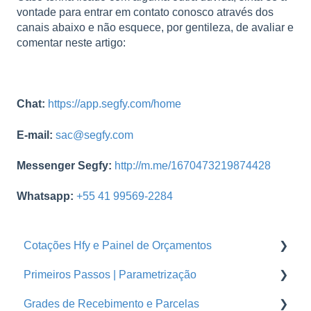
vontade para entrar em contato conosco através dos
canais abaixo e não esquece, por gentileza, de avaliar e
comentar neste artigo:
Chat:
https://app.segfy.com/home
E-mail:
sac@segfy.com
Messenger Segfy:
http://m.me/1670473219874428
Whatsapp:
+55 41 99569-2284
Cotações Hfy e Painel de Orçamentos
Primeiros Passos | Parametrização
Orçamentos
Grades de Recebimento e Parcelas
Cotações Hfy
Usuários