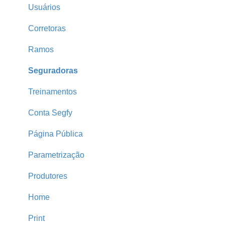
Cotações Hfy
Usuários
Logins Seguradoras
Corretoras
Ramos
Seguradoras
Treinamentos
Conta Segfy
Página Pública
Parametrização
Produtores
Home
Print