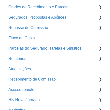
Grades de Recebimento e Parcelas
Segurados, Propostas e Apólices
Parcelas
Repasse de Comissão
Grades de Recebimento
Endossos
Fluxo de Caixa
Propostas e Apólices
Grade de Pagamento - Repasse
Parcelas do Segurado, Tarefas e Sinistros
Portal da Seguradora
Repasse
Relatórios
Segurados
Faturas
E-mail Marketing
Atualizações
Automações
Tarefas
Produção
Recebimento de Comissão
Comunicador da Corretora
Pendência de Emissão
Acesso remoto
Parcelas do Segurado
Pagamento de Comissão
Baixa de Comissão
Hfy Nova Jornada
Sinistros
Análise Financeira
Portal da Seguradora
Acesso remoto