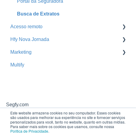
Home
Sinistros
Análise Financeira
Portal da Seguradora
Print
Parcelas Atrasadas
Orçamentos
Busca de Extratos
Acesso remoto
Comissões da Corretora
Hfy Nova Jornada
Renovações
Acesso remoto
Marketing
Mix de Carteira
Cross Sell Rede de Parceiros
Multify
Hfy Nova Jornada
Promoção
Segfy.com
Este website armazena cookies no seu computador. Esses cookies
são usados ​​para melhorar sua experiência no site e fornecer serviços
personalizados para você, tanto no website, quanto em outras mídias.
Para saber mais sobre os cookies que usamos, consulte nossa
Política de Privacidade
.