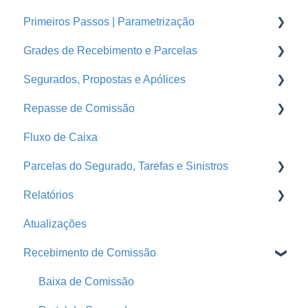
Primeiros Passos | Parametrização
Orçamentos
Grades de Recebimento e Parcelas
Cotações Hfy
Usuários
Segurados, Propostas e Apólices
Logins Seguradoras
Corretoras
Parcelas
Repasse de Comissão
Ramos
Grades de Recebimento
Endossos
Fluxo de Caixa
Seguradoras
Propostas e Apólices
Grade de Pagamento - Repasse
Parcelas do Segurado, Tarefas e Sinistros
Treinamentos
Portal da Seguradora
Repasse
Relatórios
Conta Segfy
Segurados
Faturas
E-mail Marketing
Atualizações
Página Pública
Automações
Tarefas
Produção
Recebimento de Comissão
Parametrização
Comunicador da Corretora
Pendência de Emissão
Produtores
Parcelas do Segurado
Pagamento de Comissão
Baixa de Comissão