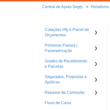
Central de Ajuda Segfy
Relatórios
Cotações Hfy e Painel de
Orçamentos
Primeiros Passos |
Orçamentos
Parametrização
Cotações Hfy
Grades de Recebimento
Usuários
Logins Seguradoras
e Parcelas
Corretoras
Segurados, Propostas e
Parcelas
Ramos
Apólices
Grades de Recebimento
Seguradoras
Repasse de Comissão
Endossos
Treinamentos
Fluxo de Caixa
Propostas e Apólices
Grade de Pagamento -
Repasse