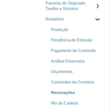
Conta Segfy
Parcelas do Segurado,
Portal da Seguradora
Tarefas e Sinistros
Repasse
Página Pública
Segurados
Relatórios
Faturas
E-mail Marketing
Parametrização
Automações
Tarefas
Produção
Produtores
Comunicador da Corretora
Pendência de Emissão
Home
Parcelas do Segurado
Pagamento de Comissão
Print
Sinistros
Análise Financeira
Parcelas Atrasadas
Orçamentos
Comissões da Corretora
Renovações
Mix de Carteira