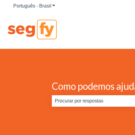
Português - Brasil
Mostrar submenu para traduções
Como podemos ajud
Não há sugestões porque o campo d