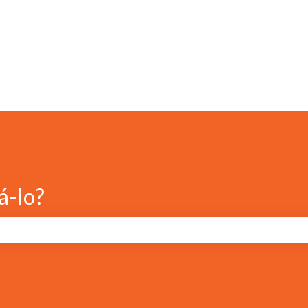
á-lo?
e pesquisa está em branco.