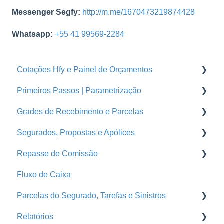
Messenger Segfy:
http://m.me/1670473219874428
Whatsapp:
+55 41 99569-2284
Cotações Hfy e Painel de Orçamentos
Primeiros Passos | Parametrização
Orçamentos
Grades de Recebimento e Parcelas
Cotações Hfy
Usuários
Segurados, Propostas e Apólices
Logins Seguradoras
Corretoras
Parcelas
Repasse de Comissão
Ramos
Grades de Recebimento
Endossos
Fluxo de Caixa
Seguradoras
Propostas e Apólices
Grade de Pagamento - Repasse
Parcelas do Segurado, Tarefas e Sinistros
Treinamentos
Portal da Seguradora
Repasse
Relatórios
Conta Segfy
Segurados
Faturas
E-mail Marketing