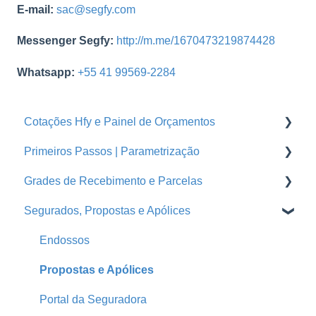
E-mail:
sac@segfy.com
Messenger Segfy:
http://m.me/1670473219874428
Whatsapp:
+55 41 99569-2284
Cotações Hfy e Painel de Orçamentos
Primeiros Passos | Parametrização
Orçamentos
Grades de Recebimento e Parcelas
Cotações Hfy
Usuários
Segurados, Propostas e Apólices
Logins Seguradoras
Corretoras
Parcelas
Ramos
Grades de Recebimento
Endossos
Seguradoras
Propostas e Apólices
Treinamentos
Portal da Seguradora