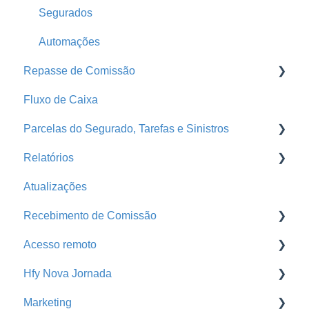
Conta Segfy
Segurados
Página Pública
Automações
Repasse de Comissão
Parametrização
Fluxo de Caixa
Produtores
Grade de Pagamento - Repasse
Parcelas do Segurado, Tarefas e Sinistros
Home
Repasse
Relatórios
Print
Faturas
E-mail Marketing
Atualizações
Tarefas
Produção
Recebimento de Comissão
Comunicador da Corretora
Pendência de Emissão
Acesso remoto
Parcelas do Segurado
Pagamento de Comissão
Baixa de Comissão
Hfy Nova Jornada
Sinistros
Análise Financeira
Portal da Seguradora
Acesso remoto
Marketing
Parcelas Atrasadas
Orçamentos
Busca de Extratos
Cross Sell Rede de Parceiros