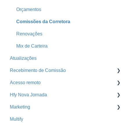
Print
Parcelas Atrasadas
Orçamentos
Comissões da Corretora
Renovações
Mix de Carteira
Atualizações
Recebimento de Comissão
Acesso remoto
Baixa de Comissão
Hfy Nova Jornada
Portal da Seguradora
Acesso remoto
Marketing
Busca de Extratos
Cross Sell Rede de Parceiros
Multify
Hfy Nova Jornada
Promoção