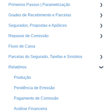
Primeiros Passos | Parametrização
Orçamentos
Grades de Recebimento e Parcelas
Cotações Hfy
Usuários
Segurados, Propostas e Apólices
Logins Seguradoras
Corretoras
Parcelas
Repasse de Comissão
Ramos
Grades de Recebimento
Endossos
Fluxo de Caixa
Seguradoras
Propostas e Apólices
Grade de Pagamento - Repasse
Parcelas do Segurado, Tarefas e Sinistros
Treinamentos
Portal da Seguradora
Repasse
Relatórios
Conta Segfy
Segurados
Faturas
E-mail Marketing
Página Pública
Automações
Tarefas
Produção
Parametrização
Comunicador da Corretora
Pendência de Emissão
Produtores
Parcelas do Segurado
Pagamento de Comissão
Home
Sinistros
Análise Financeira