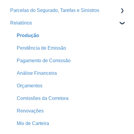
Parcelas do Segurado, Tarefas e Sinistros
Treinamentos
Portal da Seguradora
Repasse
Relatórios
Conta Segfy
Segurados
Faturas
E-mail Marketing
Página Pública
Automações
Tarefas
Produção
Parametrização
Comunicador da Corretora
Pendência de Emissão
Produtores
Parcelas do Segurado
Pagamento de Comissão
Home
Sinistros
Análise Financeira
Print
Parcelas Atrasadas
Orçamentos
Comissões da Corretora
Renovações
Mix de Carteira