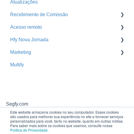
Atualizações
Recebimento de Comissão
Acesso remoto
Baixa de Comissão
Hfy Nova Jornada
Portal da Seguradora
Acesso remoto
Marketing
Busca de Extratos
Cross Sell Rede de Parceiros
Multify
Hfy Nova Jornada
Promoção
Segfy.com
Este website armazena cookies no seu computador. Esses cookies
são usados ​​para melhorar sua experiência no site e fornecer serviços
personalizados para você, tanto no website, quanto em outras mídias.
Para saber mais sobre os cookies que usamos, consulte nossa
Política de Privacidade
.