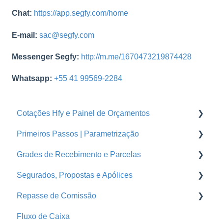
Chat:
https://app.segfy.com/home
E-mail:
sac@segfy.com
Messenger Segfy:
http://m.me/1670473219874428
Whatsapp:
+55 41 99569-2284
Cotações Hfy e Painel de Orçamentos
Primeiros Passos | Parametrização
Orçamentos
Grades de Recebimento e Parcelas
Cotações Hfy
Usuários
Segurados, Propostas e Apólices
Logins Seguradoras
Corretoras
Parcelas
Repasse de Comissão
Ramos
Grades de Recebimento
Endossos
Fluxo de Caixa
Seguradoras
Propostas e Apólices
Grade de Pagamento - Repasse