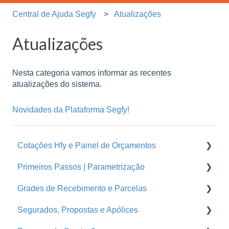
Central de Ajuda Segfy
Atualizações
Atualizações
Nesta categoria vamos informar as recentes
atualizações do sistema.
Novidades da Plataforma Segfy!
Cotações Hfy e Painel de Orçamentos
Primeiros Passos | Parametrização
Orçamentos
Grades de Recebimento e Parcelas
Cotações Hfy
Usuários
Segurados, Propostas e Apólices
Logins Seguradoras
Corretoras
Parcelas